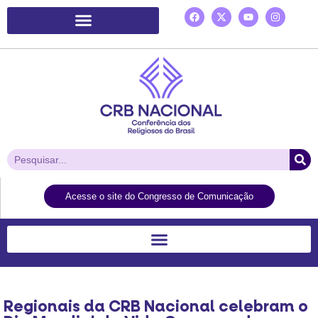
Plataforma de Ação Laudato Si’
Acesse o site do Congresso de Comunicação
Regionais da CRB Nacional celebram o