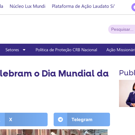
da
Núcleo Lux Mundi
Plataforma de Ação Laudato Si’
Setores
Política de Proteção CRB Nacional
Ação Missionár
lebram o Dia Mundial da
Publ
X
Telegram