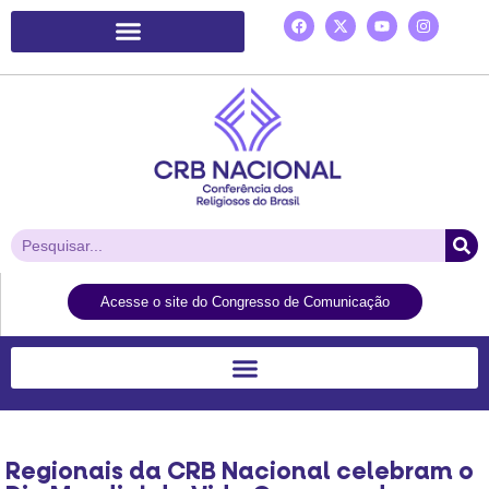
Plataforma de Ação Laudato Si’
Acesse o site do Congresso de Comunicação
Regionais da CRB Nacional celebram o