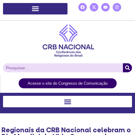
Plataforma de Ação Laudato Si’
Acesse o site do Congresso de Comunicação
Regionais da CRB Nacional celebram o