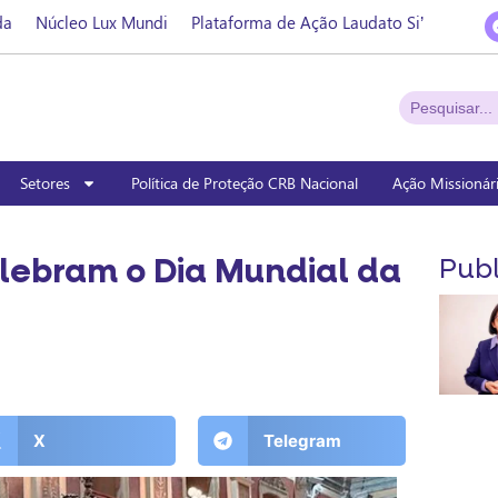
da
Núcleo Lux Mundi
Plataforma de Ação Laudato Si’
Setores
Política de Proteção CRB Nacional
Ação Missionár
lebram o Dia Mundial da
Publ
X
Telegram