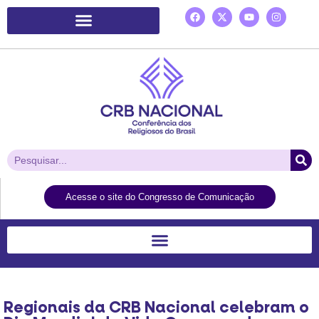
Plataforma de Ação Laudato Si’
Acesse o site do Congresso de Comunicação
Regionais da CRB Nacional celebram o