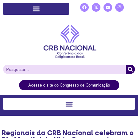
Plataforma de Ação Laudato Si’
Acesse o site do Congresso de Comunicação
Regionais da CRB Nacional celebram o