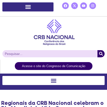
Plataforma de Ação Laudato Si’
Acesse o site do Congresso de Comunicação
Regionais da CRB Nacional celebram o