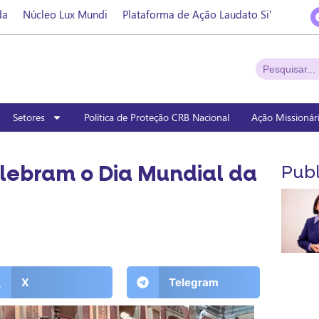
da
Núcleo Lux Mundi
Plataforma de Ação Laudato Si’
Setores
Política de Proteção CRB Nacional
Ação Missionár
lebram o Dia Mundial da
Publ
X
Telegram