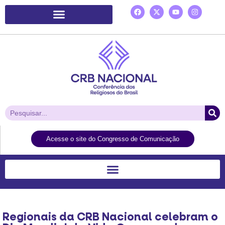
Plataforma de Ação Laudato Si’
Acesse o site do Congresso de Comunicação
Regionais da CRB Nacional celebram o