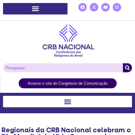
Plataforma de Ação Laudato Si’
Acesse o site do Congresso de Comunicação
Regionais da CRB Nacional celebram o