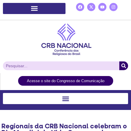
Plataforma de Ação Laudato Si’
Acesse o site do Congresso de Comunicação
Regionais da CRB Nacional celebram o