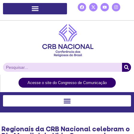
Plataforma de Ação Laudato Si’
Acesse o site do Congresso de Comunicação
Regionais da CRB Nacional celebram o