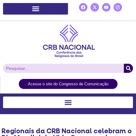
Plataforma de Ação Laudato Si’
Acesse o site do Congresso de Comunicação
Regionais da CRB Nacional celebram o