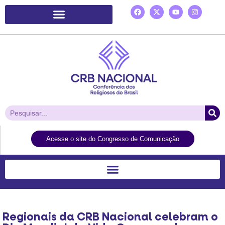
Plataforma de Ação Laudato Si’
Acesse o site do Congresso de Comunicação
Regionais da CRB Nacional celebram o