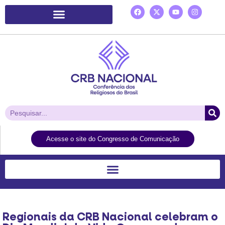
Plataforma de Ação Laudato Si’
Acesse o site do Congresso de Comunicação
Regionais da CRB Nacional celebram o