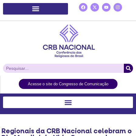
Plataforma de Ação Laudato Si’
Acesse o site do Congresso de Comunicação
Regionais da CRB Nacional celebram o