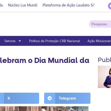
da
Núcleo Lux Mundi
Plataforma de Ação Laudato Si’
Setores
Política de Proteção CRB Nacional
Ação Missionár
lebram o Dia Mundial da
Publ
X
Telegram