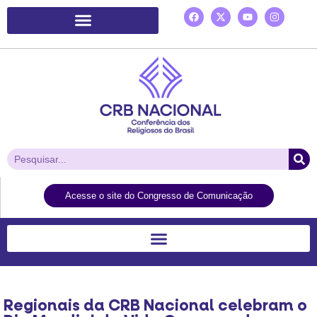
Plataforma de Ação Laudato Si’
Acesse o site do Congresso de Comunicação
Regionais da CRB Nacional celebram o