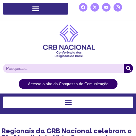
Plataforma de Ação Laudato Si’
Acesse o site do Congresso de Comunicação
Regionais da CRB Nacional celebram o