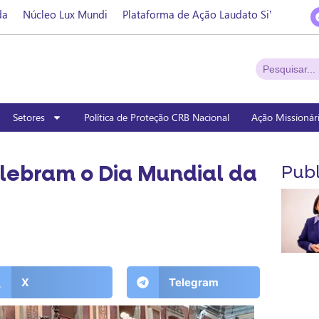
da
Núcleo Lux Mundi
Plataforma de Ação Laudato Si’
Setores
Política de Proteção CRB Nacional
Ação Missionár
lebram o Dia Mundial da
Publ
X
Telegram