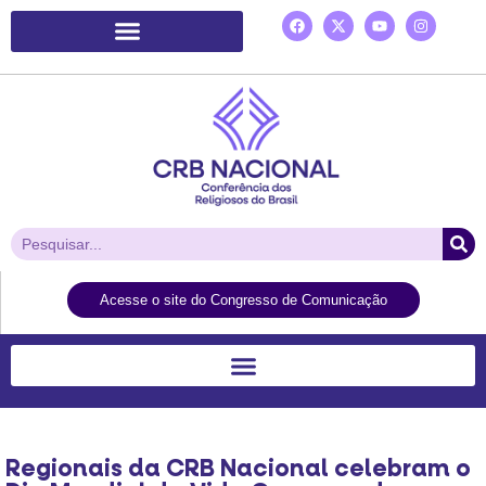
Plataforma de Ação Laudato Si’
Acesse o site do Congresso de Comunicação
Regionais da CRB Nacional celebram o