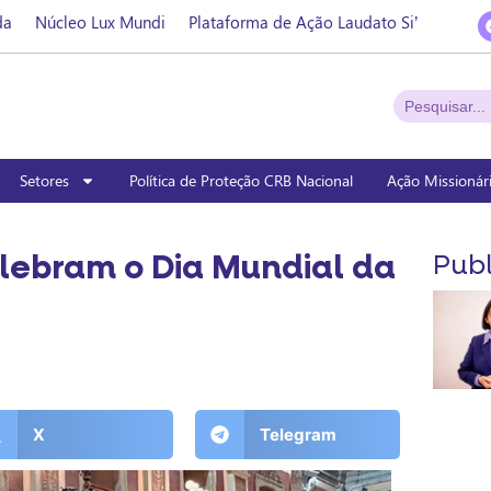
da
Núcleo Lux Mundi
Plataforma de Ação Laudato Si’
Setores
Política de Proteção CRB Nacional
Ação Missionár
lebram o Dia Mundial da
Publ
X
Telegram