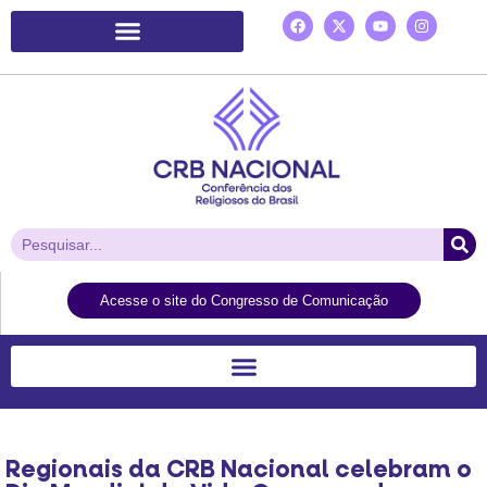
Plataforma de Ação Laudato Si’
Acesse o site do Congresso de Comunicação
Regionais da CRB Nacional celebram o