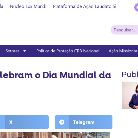
da
Núcleo Lux Mundi
Plataforma de Ação Laudato Si’
Setores
Política de Proteção CRB Nacional
Ação Missionár
lebram o Dia Mundial da
Publ
X
Telegram