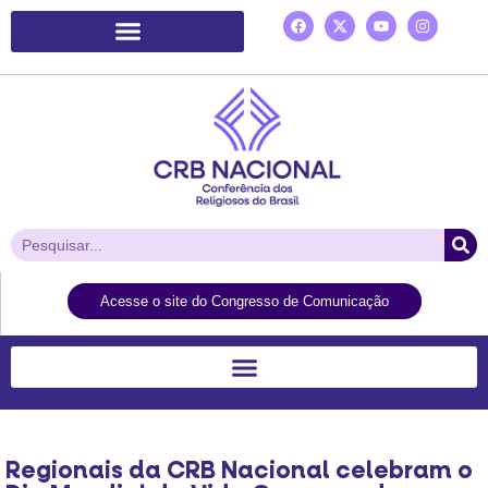
Plataforma de Ação Laudato Si’
Acesse o site do Congresso de Comunicação
Regionais da CRB Nacional celebram o