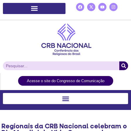
Plataforma de Ação Laudato Si’
Acesse o site do Congresso de Comunicação
Regionais da CRB Nacional celebram o