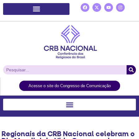
Plataforma de Ação Laudato Si’
Acesse o site do Congresso de Comunicação
Regionais da CRB Nacional celebram o