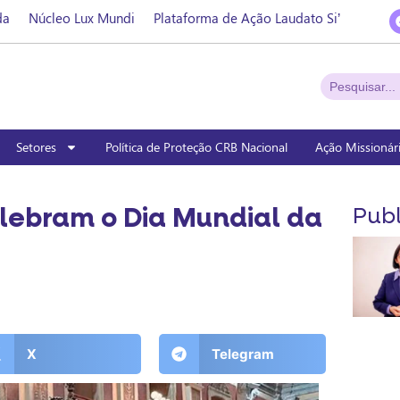
da
Núcleo Lux Mundi
Plataforma de Ação Laudato Si’
Setores
Política de Proteção CRB Nacional
Ação Missionár
lebram o Dia Mundial da
Publ
X
Telegram