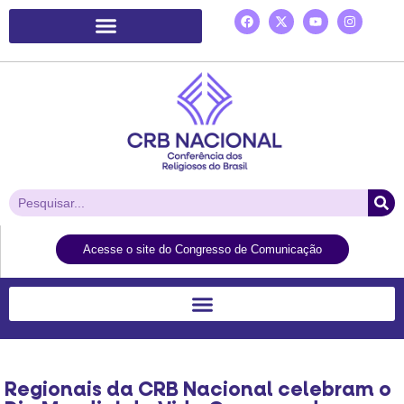
Plataforma de Ação Laudato Si’
Acesse o site do Congresso de Comunicação
Regionais da CRB Nacional celebram o