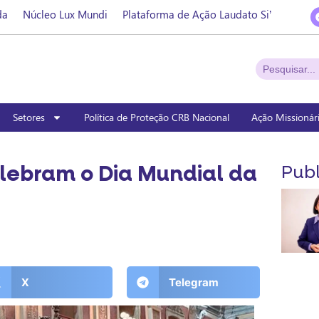
da
Núcleo Lux Mundi
Plataforma de Ação Laudato Si’
Setores
Política de Proteção CRB Nacional
Ação Missionár
lebram o Dia Mundial da
Publ
X
Telegram