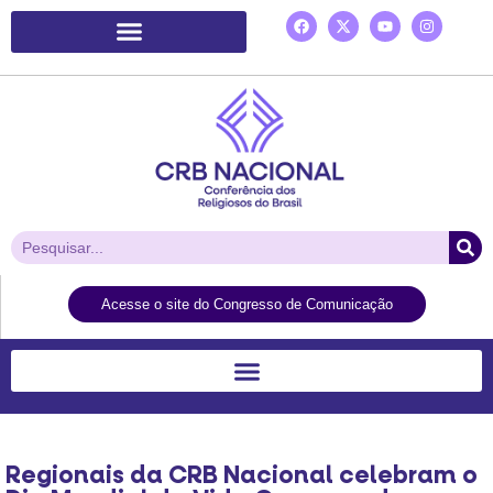
Plataforma de Ação Laudato Si’
Acesse o site do Congresso de Comunicação
Regionais da CRB Nacional celebram o