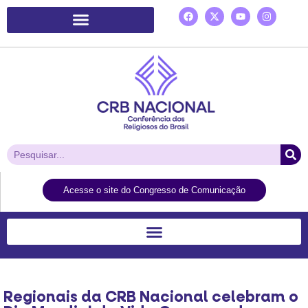
Plataforma de Ação Laudato Si’
Acesse o site do Congresso de Comunicação
Regionais da CRB Nacional celebram o