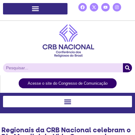
Plataforma de Ação Laudato Si’
Acesse o site do Congresso de Comunicação
Regionais da CRB Nacional celebram o