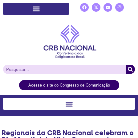
Plataforma de Ação Laudato Si’
Acesse o site do Congresso de Comunicação
Regionais da CRB Nacional celebram o