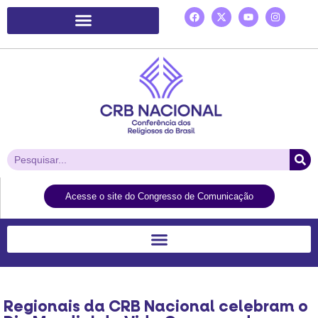
Plataforma de Ação Laudato Si’
Acesse o site do Congresso de Comunicação
Regionais da CRB Nacional celebram o