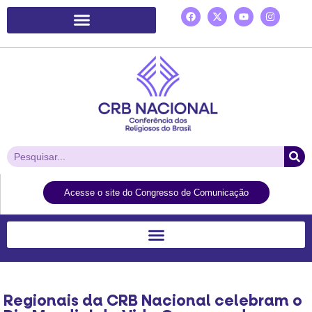
Plataforma de Ação Laudato Si’
Acesse o site do Congresso de Comunicação
Regionais da CRB Nacional celebram o