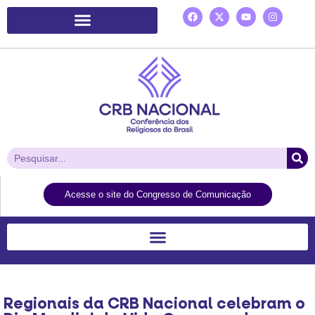
Plataforma de Ação Laudato Si’
Acesse o site do Congresso de Comunicação
Regionais da CRB Nacional celebram o