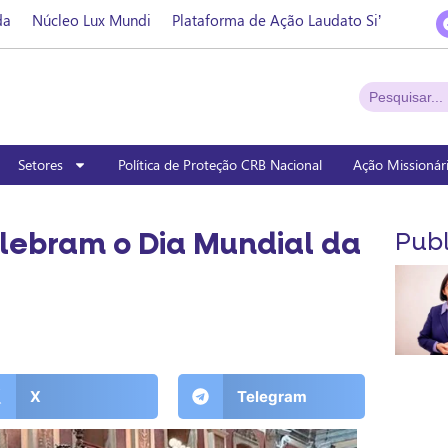
da
Núcleo Lux Mundi
Plataforma de Ação Laudato Si’
Setores
Política de Proteção CRB Nacional
Ação Missionár
lebram o Dia Mundial da
Publ
X
Telegram