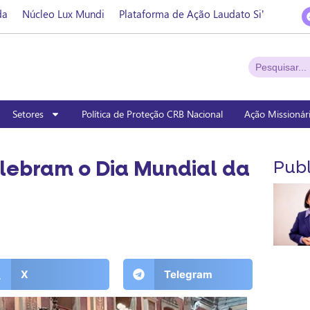
da
Núcleo Lux Mundi
Plataforma de Ação Laudato Si’
Setores
Política de Proteção CRB Nacional
Ação Missionár
lebram o Dia Mundial da
Publ
X
Telegram