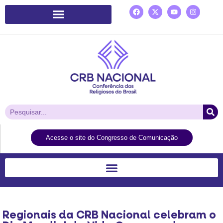
Plataforma de Ação Laudato Si’
Acesse o site do Congresso de Comunicação
Regionais da CRB Nacional celebram o