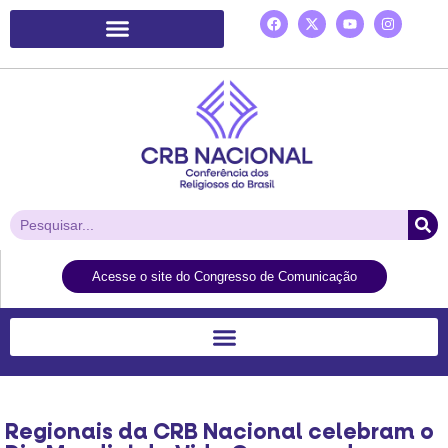
Plataforma de Ação Laudato Si’
Acesse o site do Congresso de Comunicação
Regionais da CRB Nacional celebram o