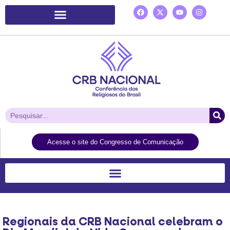
Plataforma de Ação Laudato Si’
Acesse o site do Congresso de Comunicação
Regionais da CRB Nacional celebram o