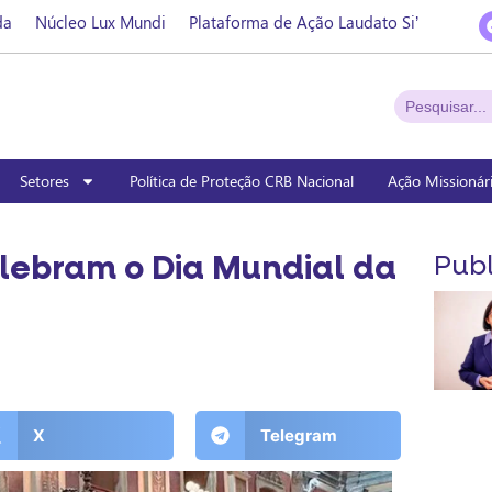
da
Núcleo Lux Mundi
Plataforma de Ação Laudato Si’
Setores
Política de Proteção CRB Nacional
Ação Missionár
lebram o Dia Mundial da
Publ
X
Telegram