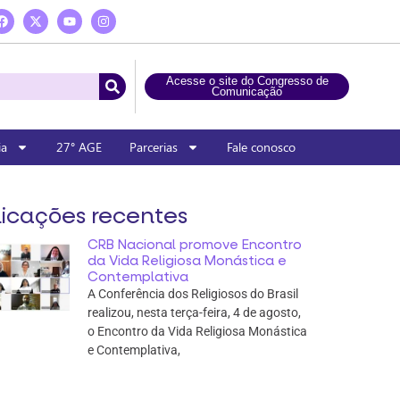
Acesse o site do Congresso de
Comunicação
ia
27° AGE
Parcerias
Fale conosco
icações recentes
CRB Nacional promove Encontro
da Vida Religiosa Monástica e
Contemplativa
A Conferência dos Religiosos do Brasil
realizou, nesta terça-feira, 4 de agosto,
o Encontro da Vida Religiosa Monástica
e Contemplativa,