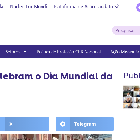
da
Núcleo Lux Mundi
Plataforma de Ação Laudato Si’
Setores
Política de Proteção CRB Nacional
Ação Missionár
lebram o Dia Mundial da
Publ
X
Telegram