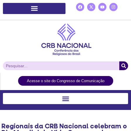
Plataforma de Ação Laudato Si’
Acesse o site do Congresso de Comunicação
Regionais da CRB Nacional celebram o