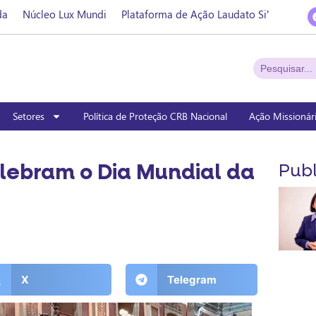
da
Núcleo Lux Mundi
Plataforma de Ação Laudato Si’
Setores
Política de Proteção CRB Nacional
Ação Missionár
lebram o Dia Mundial da
Publ
X
Telegram