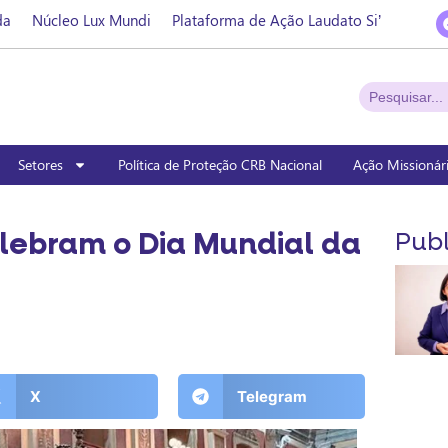
da
Núcleo Lux Mundi
Plataforma de Ação Laudato Si’
Setores
Política de Proteção CRB Nacional
Ação Missionár
lebram o Dia Mundial da
Publ
X
Telegram