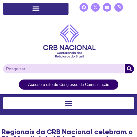
Plataforma de Ação Laudato Si’
Acesse o site do Congresso de Comunicação
Regionais da CRB Nacional celebram o