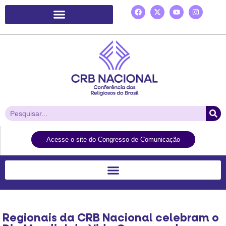
Plataforma de Ação Laudato Si’
Acesse o site do Congresso de Comunicação
Regionais da CRB Nacional celebram o